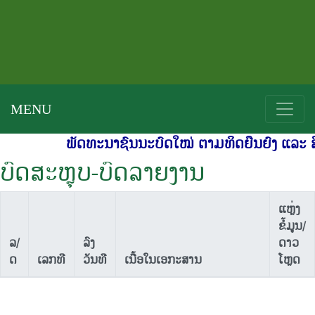
MENU
ພັດທະນາຊົນນະບົດໃໝ່ ຕາມທິດຍືນຍົງ ແລະ ສີຂ
ບົດສະຫຼຸບ-ບົດລາຍງານ
ແຫຼ່ງ
ຂໍ້ມູນ/
ລ/
ລົງ
ດາວ
ດ
ເລກທີ
ວັນທີ
ເນື້ອໃນເອກະສານ
ໂຫຼດ