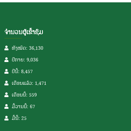
ຈຳນວນຜູ້ເຂົ້າຊົມ
ທັງໝົດ: 36,130
ປີກາຍ: 9,036
ປີນີ້: 8,457
ເດືອນແລ້ວ: 1,471
ເດືອນນີ້: 559
ມື້ວານນີ້: 67
ມື້ນີ້: 25