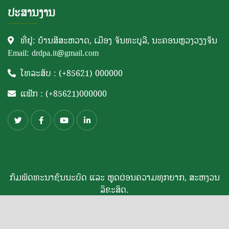
ປະສານງານ
ທີ່ຢູ່: ບ້ານສີສະຫວາດ, ເມືອງ ຈັນທະບູລີ, ນະຄອນຫຼວງວຽງຈັນ
Email: drdpa.it@gmail.com
ໂທລະສັບ : (+85621) 000000
ແຟັກ : (+85621)000000
ກົມພັດທະນາຊົນນະບົດ ແລະ ຫຼຸດຜ່ອນຄວາມທຸກຍາກ, ສະຫງວນ
ລິຂະສິດ.
ພັດທະນາໂດຍ: DOIT TEAM